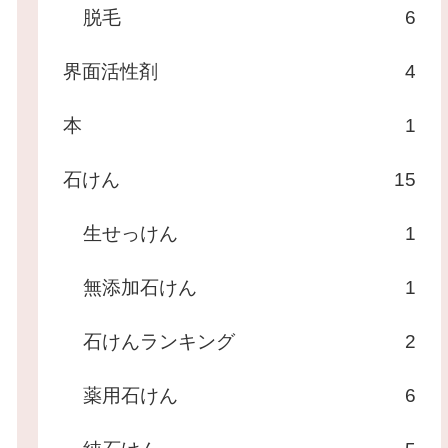
脱毛
6
界面活性剤
4
本
1
石けん
15
生せっけん
1
無添加石けん
1
石けんランキング
2
薬用石けん
6