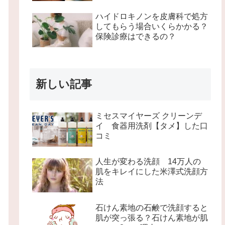
ハイドロキノンを皮膚科で処方
してもらう場合いくらかかる？
保険診療はできるの？
新しい記事
ミセスマイヤーズ クリーンデ
イ 食器用洗剤【タメ】した口
コミ
人生が変わる洗顔 14万人の
肌をキレイにした米澤式洗顔方
法
石けん素地の石鹸で洗顔すると
肌が突っ張る？石けん素地が肌