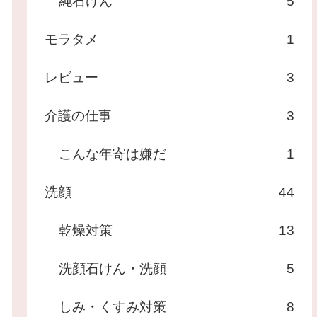
純石けん
5
モラタメ
1
レビュー
3
介護の仕事
3
こんな年寄は嫌だ
1
洗顔
44
乾燥対策
13
洗顔石けん・洗顔
5
しみ・くすみ対策
8