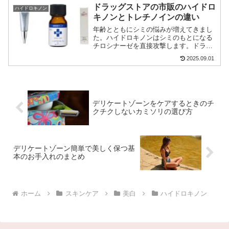
効果があるハイドロキノンの使い方ハイ
ドラッグストアの市販のハイドロ
ハイドロキノン
ドロキノン配合スキンケアの紹介をして
キノンとトレチノインの違い
います。
年齢とともにシミの悩みが増えてきまし
た。ハイドロキノンはシミのもとになる
チロシナーゼを直接攻撃します。ドラッ
グストアで購入できるハイドロキノンと
2025.09.01
トレチノインを探してみました。
デリケートゾーンをケアするときのチ
クチクしないカミソリの選び方
デリケートゾーン簡単で美しく保つ基
本のお手入れのまとめ
ホーム
スキンケア
美白
ハイドロキノン