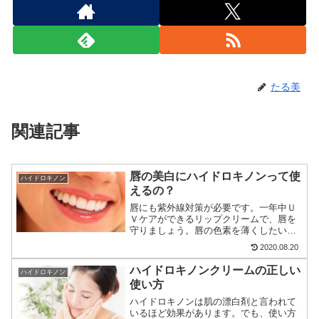
たる美
関連記事
唇の美白にハイドロキノンって使
ハイドロキノン
えるの？
唇にも紫外線対策が必要です。一年中Ｕ
Ｖケアができるリップクリームで、唇を
守りましょう。唇の色素を薄くしたい人
には、デリケートゾーン用のクリームが
2020.08.20
おすすめです。肌に優しく医薬部外品で
すから安心して使用できます。
ハイドロキノンクリームの正しい
ハイドロキノン
使い方
ハイドロキノンは肌の漂白剤と言われて
いるほど効果があります。でも、使い方