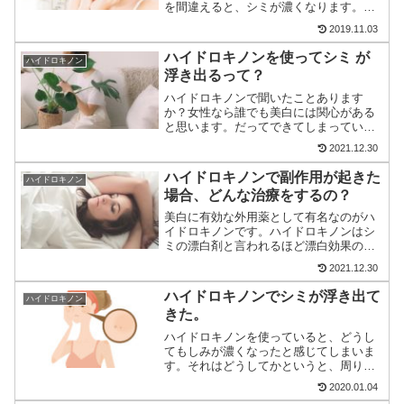
を間違えると、シミが濃くなります。ハ
イドロキノンの正しい使い方とハイドロ
2019.11.03
キノンの効果を紹介します。また、ハイ
ドロキノン配合の化粧品を紹介していま
ハイドロキノンを使ってシミ が
ハイドロキノン
すので参考にしてください。
浮き出るって？
ハイドロキノンで聞いたことあります
か？女性なら誰でも美白には関心がある
と思います。だってできてしまっている
シミやくすみなど薄くしたいと思ってい
2021.12.30
ませんか？それならばハイドロキノンが
配合されている洗顔や化粧水を使ってっ
ハイドロキノンで副作用が起きた
ハイドロキノン
てシミやくすみを薄くしていくのが1番効
場合、どんな治療をするの？
果的な方法です。
美白に有効な外用薬として有名なのがハ
イドロキノンです。ハイドロキノンはシ
ミの漂白剤と言われるほど漂白効果の高
い美白成分です。効果が高い反面、赤み
2021.12.30
やかゆみなど副作用も起こりやすいのが
特徴です。副作用が起きたときの治療の
ハイドロキノンでシミが浮き出て
ハイドロキノン
方法をお話しします。
きた。
ハイドロキノンを使っていると、どうし
てもしみが濃くなったと感じてしまいま
す。それはどうしてかというと、周りの
皮膚も漂白されているためしみが濃くな
2020.01.04
ったと感じているだけです。これほどの