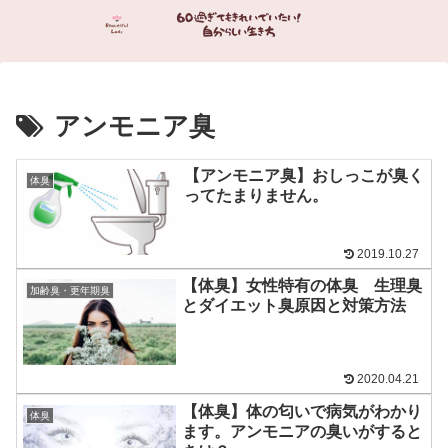
アンモニア臭
【アンモニア臭】おしっこが臭く
体臭
ってたまりません。
2019.10.27
【体臭】女性特有の体臭 生理臭
加齢臭・更年期臭
とダイエット臭原因と対策方法
2020.04.21
【体臭】体の匂いで病気がわかり
体臭
ます。アンモニアの臭いがすると