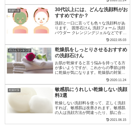
しあなたの洗顔の方法が間違っていたな
ら肌トラブルの原因となり...
30代以上には、どんな洗顔料がお
乾燥対策
すすめですか？
洗顔と一口に言っても色々な洗顔料があ
ります。 固形石けん 洗顔フォーム 洗顔
パウダー クレンジングジェルなどです。
種類だけでも4種類ありますが、いろんな
2022.05.03
メーカーから出ている数限りない中で自
分にピッタリの洗顔を見つけるのは大変
乾燥肌をしっとりさせるおすすめ
石けんランキング
です。口コミの中...
の洗顔石けん
お肌が乾燥すると言う悩みを持ってる方
が多いようですが、これからの季節は特
に乾燥が気になります。乾燥肌の対策と
しては、保湿成分であるセラミドなどが
2020.11.24
配合されている化粧水を使うと改善でき
ます。しかし、保湿成分が高濃度で配合
敏感肌にうれしい乾燥しない洗顔
乾燥対策
されている化粧水を使って...
料3選
乾燥しない洗顔料を使って、正しく洗顔
すれば、敏感肌は改善されます。敏感肌
の人は洗顔方法が間違ったり、肌に合わ
ない洗顔料を使っていることが多いので
2021.06.15
す。敏感肌でも安心して使える乾燥しな
い洗顔料の選び方や人気の洗顔料につい
てまとめています。