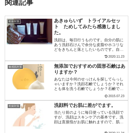
関連記事
あきゅらいず トライアルセッ
乾燥対策
ト ためしてみたら感激しまし
た。
洗顔は、毎日行うものです。自分の肌に
あう洗顔石けんで余分な皮脂やホコリな
どをきちんと落としたいものです。自分
にあう洗顔石けんを選ぶのはとっても大
2020.11.23
変ですが、スキンケアのトライアルセッ
トの中に洗顔石けんがセットされていま
無添加でおすすめの固形石鹸はあ
敏感肌対策
す。今日は、そんなトライ...
りますか？
あなたは今何のせっけんを探してらっし
ゃいますか？洗顔石鹸でしょうか？それ
とも体を洗う石鹸でしょうか？石鹸で髪
を洗おうとお考えですか？石鹸探しの目
2015.07.23
的は人それぞれに違うと思いますが、大
切な事は、肌や髪の毛に優し石けんを選
洗顔料でお肌に差がでます。
乾燥対策
びましょう。無添加の石鹸...
当たり前のように毎日使っている洗顔で
すが、洗顔はスキンケアの基本です。洗
顔は直接指がお肌に触れますので、肌へ
の負担も大きくなります。もしあなたが
間違った洗顔料を選んでいたのなら、も
2020.11.24