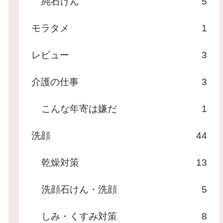
純石けん
5
モラタメ
1
レビュー
3
介護の仕事
3
こんな年寄は嫌だ
1
洗顔
44
乾燥対策
13
洗顔石けん・洗顔
5
しみ・くすみ対策
8