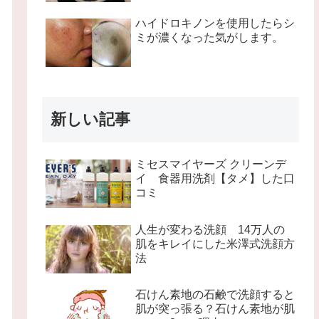
ハイドロキノンを使用したらシ
ミが濃くなった気がします。
新しい記事
ミセスマイヤーズ クリーンデ
イ 食器用洗剤【タメ】した口
コミ
人生が変わる洗顔 14万人の
肌をキレイにした米澤式洗顔方
法
石けん素地の石鹸で洗顔すると
肌が突っ張る？石けん素地が肌