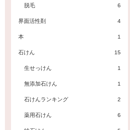
脱毛
6
界面活性剤
4
本
1
石けん
15
生せっけん
1
無添加石けん
1
石けんランキング
2
薬用石けん
6