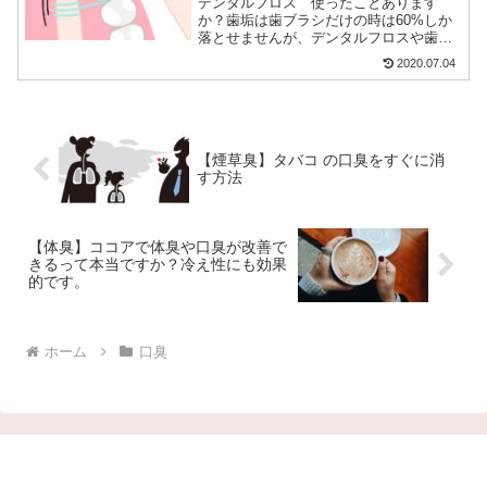
デンタルフロス 使ったことあります
か？歯垢は歯ブラシだけの時は60%しか
落とせませんが、デンタルフロスや歯間
ブラシを使うと80%も落とす事ができる
2020.07.04
んです。虫歯や歯周病の予防にもなりま
す。フロスの使い方と歯垢の臭さをまと
めています。
【煙草臭】タバコ の口臭をすぐに消
す方法
【体臭】ココアで体臭や口臭が改善で
きるって本当ですか？冷え性にも効果
的です。
ホーム
口臭