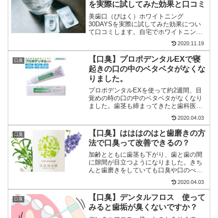
を実際に試してみた効果と口コミ
美歯口（びはく）ホワイトニング
30DAYSを実際に試してみた効果につい
て口コミします。自宅でホワイトニング
ができる無添加で且つ一日使い切りの密
2020.11.19
封状の歯磨き粉は、業界初の試みです。
あなたも歯の黄ばみを毎日の歯磨きでと
【口臭】プロポデンタルEXで寝
口臭
ってみませんか？
起きの口の中のベタベタがなくな
りました。
プロポデンタルEXを使って約2週間、目
覚めの時の口の中のベタベタがなくなり
ました。歯茎も締まってきたと歯科医か
らも太鼓判を押されました。わたしのリ
2020.04.03
アルな口コミ体験談と、他の人の楽天の
口コミやアマゾンの口コミも紹介してい
【口臭】はははのはと歯磨きの方
口臭
ます。
法で口臭って改善できるの？
加齢とともに歯茎も下がり、歯と歯の間
に隙間が目立つようになりました。きち
んと歯磨きをしていても口臭や口のべた
べたや磨き残しが気になるようになりま
2020.04.03
す。歯磨き粉を泡が立たないものに替
え、日中は歯茎のマッサージで口臭を減
【口臭】デンタルフロス 使って
口臭
らすことができました。口臭で悩んでい
みると歯垢が臭くないですか？
る方は参考にしてください。