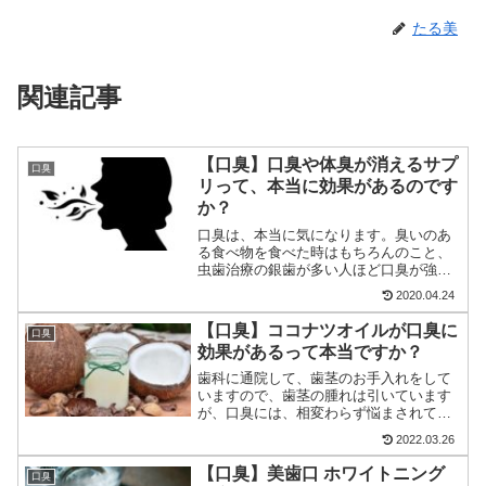
たる美
関連記事
【口臭】口臭や体臭が消えるサプ
口臭
リって、本当に効果があるのです
か？
口臭は、本当に気になります。臭いのあ
る食べ物を食べた時はもちろんのこと、
虫歯治療の銀歯が多い人ほど口臭が強く
なると聞いています。 口臭の原因 食べ物
2020.04.24
による口臭 口の中の環境による口臭 便秘
による口臭 病気による口臭 が考えられま
【口臭】ココナツオイルが口臭に
口臭
す。 便秘による口臭については、便秘を
効果があるって本当ですか？
解消すれば改善できます。
歯科に通院して、歯茎のお手入れをして
いますので、歯茎の腫れは引いています
が、口臭には、相変わらず悩まされてい
ます。この記事では、口臭に効果的なコ
2022.03.26
コナツオイルの使い方を紹介します。毎
日継続することで頬のたるみや口臭に効
【口臭】美歯口 ホワイトニング
口臭
果が期待できそうで嬉しいです。