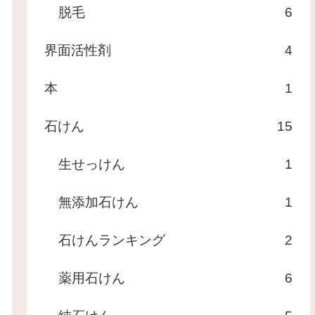
脱毛
6
界面活性剤
4
本
1
石けん
15
生せっけん
1
無添加石けん
1
石けんランキング
2
薬用石けん
6