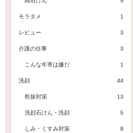
純石けん
5
モラタメ
1
レビュー
3
介護の仕事
3
こんな年寄は嫌だ
1
洗顔
44
乾燥対策
13
洗顔石けん・洗顔
5
しみ・くすみ対策
8